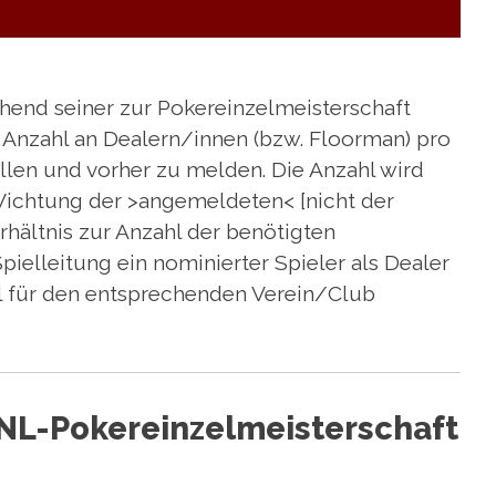
chend seiner zur Pokereinzelmeisterschaft
Anzahl an Dealern/innen (bzw. Floorman) pro
ellen und vorher zu melden. Die Anzahl wird
Wichtung der >angemeldeten< [nicht der
rhältnis zur Anzahl der benötigten
pielleitung ein nominierter Spieler als Dealer
l für den entsprechenden Verein/Club
NL-Pokereinzelmeisterschaft