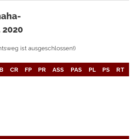
maha-
 2020
tsweg ist ausgeschlossen!)
B
CR
FP
PR
ASS
PAS
PL
PS
RT