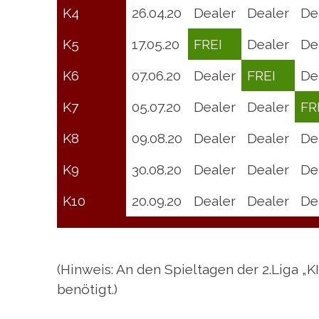
K4
26.04.20
Dealer
Dealer
De
K5
17.05.20
FREI
Dealer
De
K6
07.06.20
Dealer
FREI
De
K7
05.07.20
Dealer
Dealer
FR
K8
09.08.20
Dealer
Dealer
De
K9
30.08.20
Dealer
Dealer
De
K10
20.09.20
Dealer
Dealer
De
(Hinweis: An den Spieltagen der 2.Liga „
benötigt.)