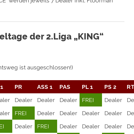
ACE“ werden jeweils 7 Dealer inkl. Floorman
eltage der 2.Liga „KING“
tsweg ist ausgeschlossen!)
 1
PR
ASS 1
PAS
PL 1
PS 2
RT
aler
Dealer
Dealer
Dealer
FREI
Dealer
De
aler
FREI
Dealer
Dealer
Dealer
Dealer
De
EI
Dealer
FREI
Dealer
Dealer
Dealer
De