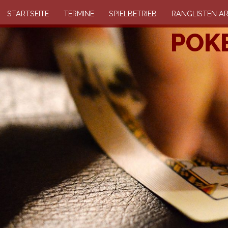
STARTSEITE
TERMINE
SPIELBETRIEB
RANGLISTEN AR
POKE