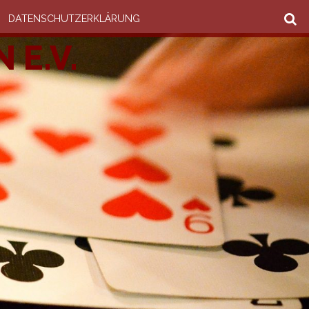
DATENSCHUTZERKLÄRUNG
S
 E.V.