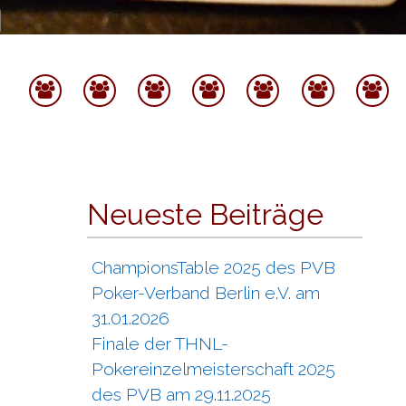
Startseite
Termine
Spielbetrieb
Ranglisten
Pokerverban
Spons
Archiv
Berlin
&
Partne
Neueste Beiträge
ChampionsTable 2025 des PVB
Poker-Verband Berlin e.V. am
31.01.2026
Finale der THNL-
Pokereinzelmeisterschaft 2025
des PVB am 29.11.2025