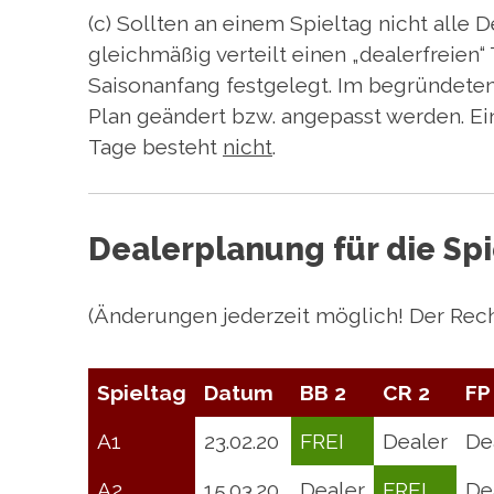
(c) Sollten an einem Spieltag nicht alle 
gleichmäßig verteilt einen „dealerfreien
Saisonanfang festgelegt. Im begründete
Plan geändert bzw. angepasst werden. Ein
Tage besteht
nicht
.
Dealerplanung für die Spi
(Änderungen jederzeit möglich! Der Rech
Spieltag
Datum
BB 2
CR 2
FP
A1
23.02.20
FREI
Dealer
De
A2
15.03.20
Dealer
FREI
De