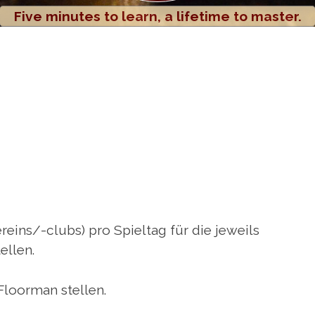
Five minutes to learn, a lifetime to master.
reins/-clubs) pro Spieltag für die jeweils
ellen.
Floorman stellen.