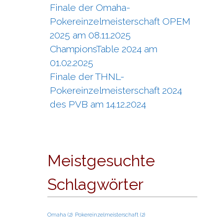
Finale der Omaha-
Pokereinzelmeisterschaft OPEM
2025 am 08.11.2025
ChampionsTable 2024 am
01.02.2025
Finale der THNL-
Pokereinzelmeisterschaft 2024
des PVB am 14.12.2024
Meistgesuchte
Schlagwörter
Omaha
(2)
Pokereinzelmeisterschaft
(2)