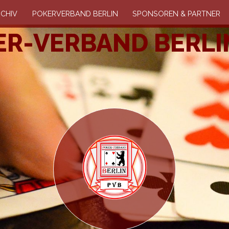
CHIV
POKERVERBAND BERLIN
SPONSOREN & PARTNER
R-VERBAND BERLIN