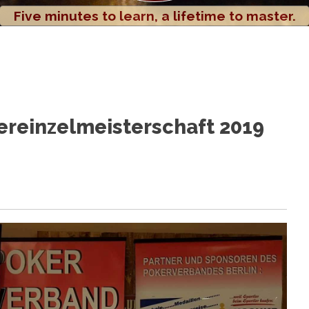
Five minutes to learn, a lifetime to master.
reinzelmeisterschaft 2019