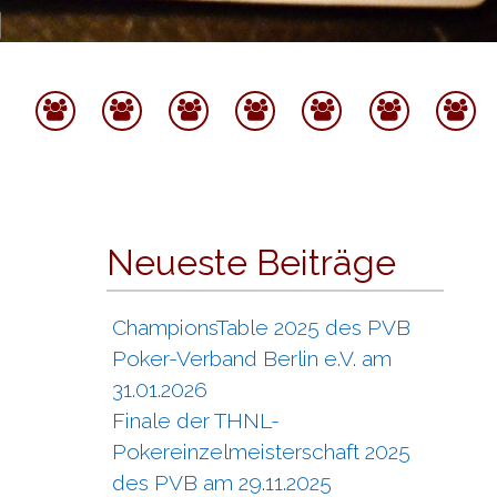
Startseite
Termine
Spielbetrieb
Ranglisten
Pokerverban
Spons
Archiv
Berlin
&
Partne
Neueste Beiträge
ChampionsTable 2025 des PVB
Poker-Verband Berlin e.V. am
31.01.2026
Finale der THNL-
Pokereinzelmeisterschaft 2025
des PVB am 29.11.2025