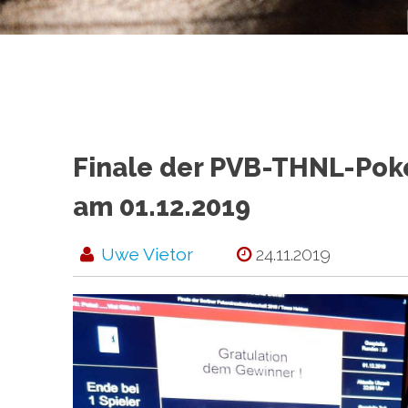
Finale der PVB-THNL-Poke
am 01.12.2019
Uwe Vietor
24.11.2019