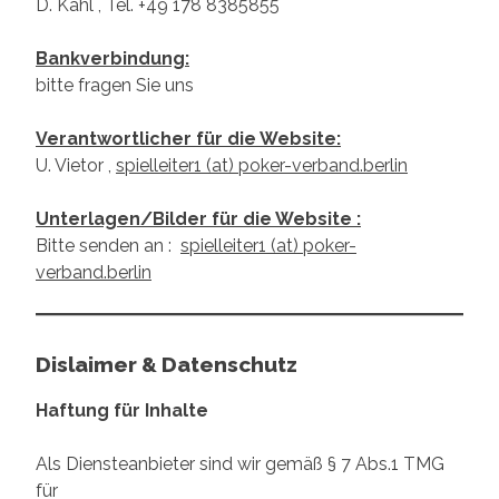
D. Kahl , Tel. +49 178 8385855
Bankverbindung:
bitte fragen Sie uns
Verantwortlicher für die Website:
U. Vietor ,
spielleiter1 (at) poker-verband.berlin
Unterlagen/Bilder für die Website :
Bitte senden an :
spielleiter1 (at) poker-
verband.berlin
Dislaimer & Datenschutz
Haftung für Inhalte
Als Diensteanbieter sind wir gemäß § 7 Abs.1 TMG
für