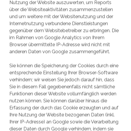
Nutzung der Website auszuwerten, um Reports
über die Websiteaktivitäten zusammenzustellen
und um weitere mit der Websitenutzung und der
Internetnutzung verbundene Dienstleistungen
gegenüber dem Websitebetreiber zu erbringen. Die
im Rahmen von Google Analytics von Ihrem
Browser übermittelte IP-Adresse wird nicht mit
anderen Daten von Google zusammengeführt.
Sie können die Speicherung der Cookies durch eine
entsprechende Einstellung Ihrer Browser-Software
verhindern; wir weisen Sie jedoch darauf hin, dass
Sie in diesem Fall gegebenenfalls nicht sämtliche
Funktionen dieser Website vollumfänglich werden
nutzen können. Sie können darüber hinaus die
Erfassung der durch das Cookie erzeugten und auf
Ihre Nutzung der Website bezogenen Daten (inkl.
Ihrer IP-Adresse) an Google sowie die Verarbeitung
dieser Daten durch Google verhindern, indem sie