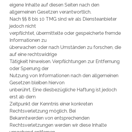
eigene Inhalte auf diesen Seiten nach den
allgemeinen Gesetzen verantwortlich.
Nach §§ 8 bis 10 TMG sind wir als Diensteanbieter
jedoch nicht
verpflichtet, übermittelte oder gespeicherte fremde
Informationen zu
überwachen oder nach Umständen zu forschen, die
auf eine rechtswidrige
Tätigkeit hinweisen. Verpflichtungen zur Entfernung
oder Sperrung der
Nutzung von Informationen nach den allgemeinen
Gesetzen bleiben hiervon
unberührt. Eine diesbezügliche Haftung ist jedoch
erst ab dem
Zeitpunkt der Kenntnis einer konkreten
Rechtsverletzung möglich. Bei
Bekanntwerden von entsprechenden
Rechtsverletzungen werden wir diese Inhalte