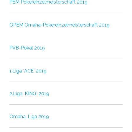
PEM Pokereinzelmeisterschaft 2019
OPEM Omaha-Pokereinzelmeisterschaft 2019
PVB-Pokal 2019
1.Liga ´ACE´ 2019
2.Liga ´KING´ 2019
Omaha-Liga 2019