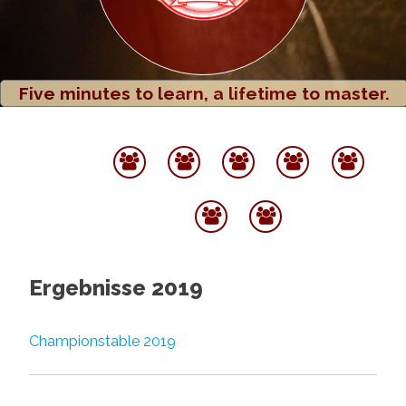
Five minutes to learn, a lifetime to master.
Startseite
Termine
Spielbetrieb
Rangliste
Po
Archiv
Ber
Sponsoren
Datenschutz
&
Partner
Ergebnisse 2019
Championstable 2019