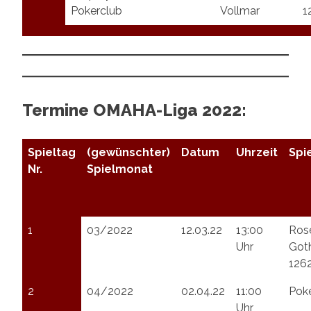
Pokerclub
Vollmar
1
Termine OMAHA-Liga 2022:
Spieltag
(gewünschter)
Datum
Uhrzeit
Spi
Nr.
Spielmonat
1
03/2022
12.03.22
13:00
Ros
Uhr
Goth
1262
2
04/2022
02.04.22
11:00
Poke
Uhr