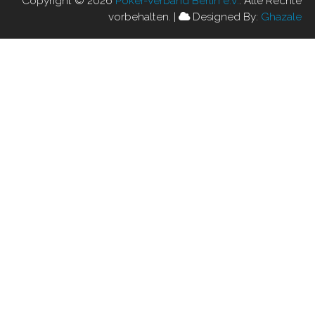
Copyright © 2026
Poker-Verband Berlin e.V.
. Alle Rechte
vorbehalten.
|
Designed By:
Ghazale