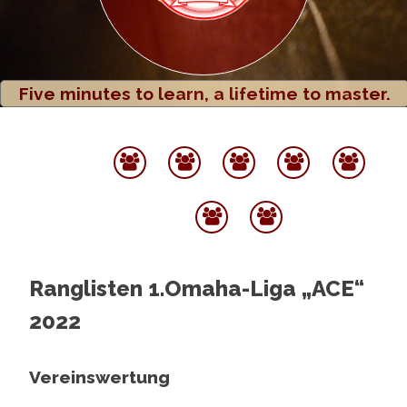
Five minutes to learn, a lifetime to master.
Startseite
Termine
Spielbetrieb
Rangliste
Po
Archiv
Ber
Sponsoren
Datenschutz
&
Partner
Ranglisten 1.Omaha-Liga „ACE“
2022
Vereinswertung