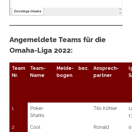
Angemeldete Teams für die
Omaha-Liga 2022:
Team
Team-
Melde-
bez.
Ansprech-
(
Nr.
Name
bogen
partner
S
1
Poker-
Tilo Köhler
1
Sharks
1
2
Cool
Ronald
0