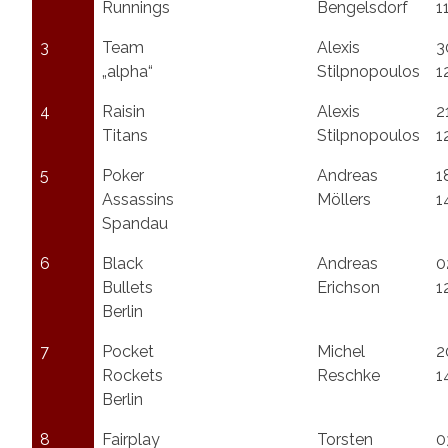
Runnings
Bengelsdorf
1
3
Team
Alexis
3
„alpha“
Stilpnopoulos
1
4
Raisin
Alexis
2
Titans
Stilpnopoulos
1
5
Poker
Andreas
1
Assassins
Möllers
1
Spandau
6
Black
Andreas
0
Bullets
Erichson
1
Berlin
7
Pocket
Michel
2
Rockets
Reschke
1
Berlin
8
Fairplay
Torsten
0