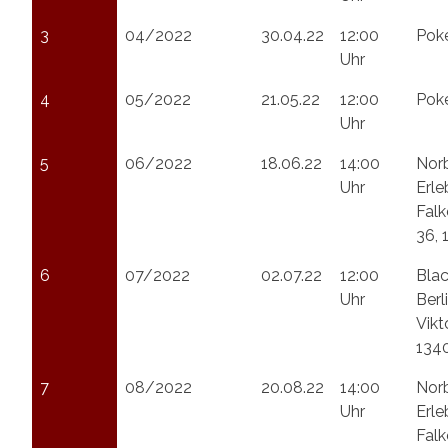
3
04/2022
30.04.22
12:00
Poke
Uhr
4
05/2022
21.05.22
12:00
Poke
Uhr
5
06/2022
18.06.22
14:00
Norb
Uhr
Erle
Falk
36, 
6
07/2022
02.07.22
12:00
Blac
Uhr
Berl
Vikt
1340
7
08/2022
20.08.22
14:00
Norb
Uhr
Erle
Falk