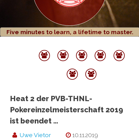
Five minutes to learn, a lifetime to master.
Startseite
Termine
Spielbetrieb
Rangliste
Po
Archiv
Ber
Sponsoren
Datenschutz
&
Partner
Heat 2 der PVB-THNL-
Pokereinzelmeisterschaft 2019
ist beendet …
Uwe Vietor
10.11.2019