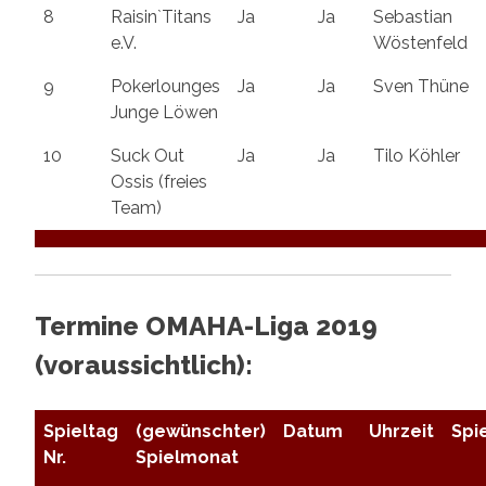
8
Raisin`Titans
Ja
Ja
Sebastian
e.V.
Wöstenfeld
9
Pokerlounges
Ja
Ja
Sven Thüne
Junge Löwen
10
Suck Out
Ja
Ja
Tilo Köhler
Ossis (freies
Team)
Termine OMAHA-Liga 2019
(voraussichtlich):
Spieltag
(gewünschter)
Datum
Uhrzeit
Spi
Nr.
Spielmonat