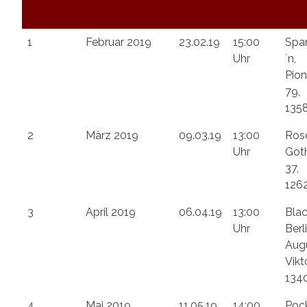
1
Februar 2019
23.02.19
15:00
Spa
Uhr
´n,
Pion
79,
1358
2
März 2019
09.03.19
13:00
Ros
Uhr
Goth
37,
1262
3
April 2019
06.04.19
13:00
Blac
Uhr
Berli
Aug
Vikt
1340
4
Mai 2019
11.05.19
14:00
Poc