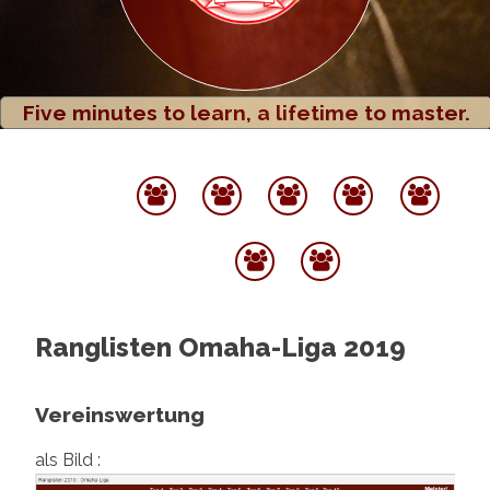
Five minutes to learn, a lifetime to master.
Startseite
Termine
Spielbetrieb
Rangliste
Po
Archiv
Ber
Sponsoren
Datenschutz
&
Partner
Ranglisten Omaha-Liga 2019
Vereinswertung
als Bild :