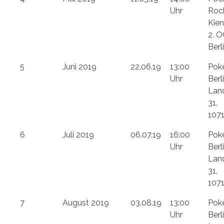
Uhr
Rock
Kien
2. O
Berl
5
Juni 2019
22.06.19
13:00
Pok
Uhr
Berli
Lan
31,
1071
6
Juli 2019
06.07.19
16:00
Pok
Uhr
Berli
Lan
31,
1071
7
August 2019
03.08.19
13:00
Pok
Uhr
Berli