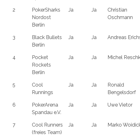
2
PokerSharks
Ja
Ja
Christian
Nordost
Oschmann
Berlin
3
Black Bullets
Ja
Ja
Andreas Erich
Berlin
4
Pocket
Ja
Ja
Michel Resch
Rockets
Berlin
5
Cool
Ja
Ja
Ronald
Runnings
Bengelsdorf
6
PokerArena
Ja
Ja
Uwe Vietor
Spandau e.V.
7
Cool Runners
Ja
Ja
Marko Woidic
(freies Team)