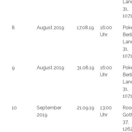
Lan
31,
1071
8
August 2019
17.08.19
16:00
Pok
Uhr
Berli
Lan
31,
1071
9
August 2019
31.08.19
16:00
Pok
Uhr
Berli
Lan
31,
1071
10
September
21.09.19
13:00
Ros
2019
Uhr
Goth
37,
1262