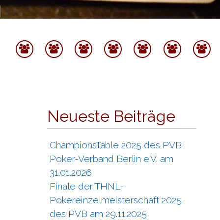
Startseite
Termine
Spielbetrieb
Ranglisten
Pokerverban
Spons
Archiv
Berlin
&
Partne
Neueste Beiträge
ChampionsTable 2025 des PVB
Poker-Verband Berlin e.V. am
31.01.2026
Finale der THNL-
Pokereinzelmeisterschaft 2025
des PVB am 29.11.2025