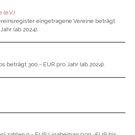
(e.V.)
ereinsregister eingetragene Vereine beträgt
ahr (ab 2024).
s beträgt 300,- EUR pro Jahr (ab 2024).
s) zahlen 0,- EUR Ligabeitrag (100,-EUR bis