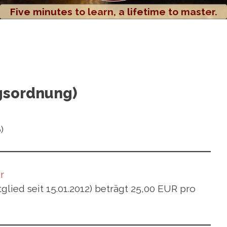
Five minutes to learn, a lifetime to master.
gsordnung)
)
r
glied seit 15.01.2012) beträgt 25,00 EUR pro