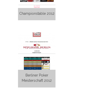
Championstable 2012
Berliner Poker
Meisterschaft 2012