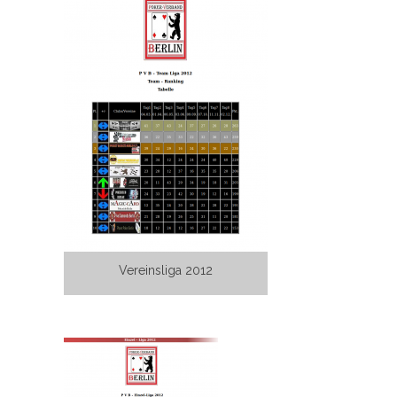
Vereinsliga 2012