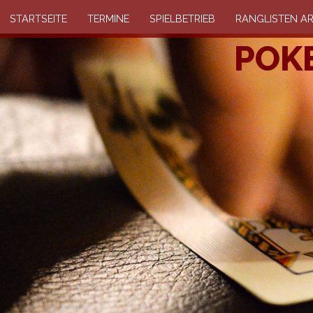
STARTSEITE
TERMINE
SPIELBETRIEB
RANGLISTEN AR
POKE