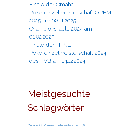
Finale der Omaha-
Pokereinzelmeisterschaft OPEM
2025 am 08.11.2025
ChampionsTable 2024 am
01.02.2025
Finale der THNL-
Pokereinzelmeisterschaft 2024
des PVB am 14.12.2024
Meistgesuchte
Schlagwörter
Omaha
(2)
Pokereinzelmeisterschaft
(2)