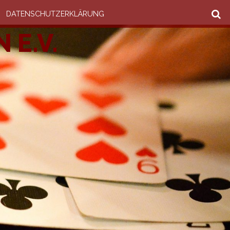
DATENSCHUTZERKLÄRUNG
S
 E.V.