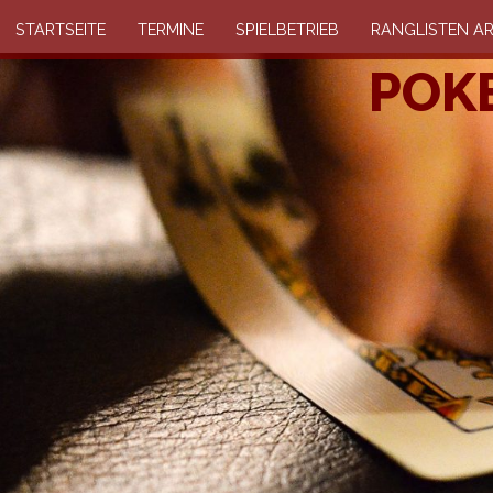
STARTSEITE
TERMINE
SPIELBETRIEB
RANGLISTEN AR
POKE