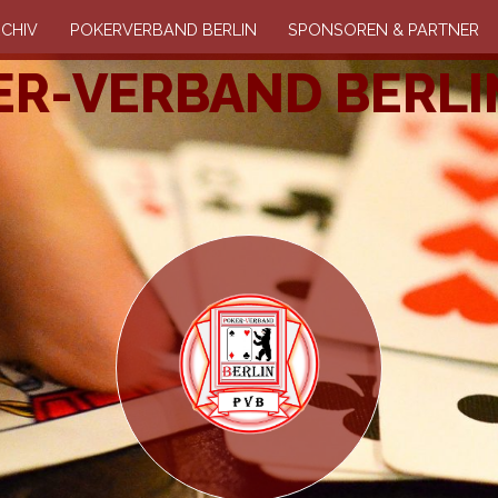
CHIV
POKERVERBAND BERLIN
SPONSOREN & PARTNER
R-VERBAND BERLIN