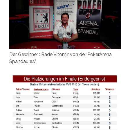
Der Gewinner : Rade Vitomir von der PokerArena
Spandau e.V.