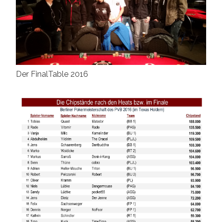
Der FinalTable 2016