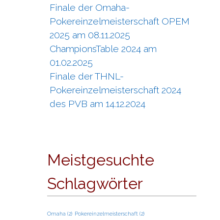
Finale der Omaha-
Pokereinzelmeisterschaft OPEM
2025 am 08.11.2025
ChampionsTable 2024 am
01.02.2025
Finale der THNL-
Pokereinzelmeisterschaft 2024
des PVB am 14.12.2024
Meistgesuchte
Schlagwörter
Omaha
(2)
Pokereinzelmeisterschaft
(2)