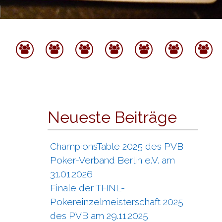
Startseite
Termine
Spielbetrieb
Ranglisten
Pokerverban
Spons
Archiv
Berlin
&
Partne
Neueste Beiträge
ChampionsTable 2025 des PVB
Poker-Verband Berlin e.V. am
31.01.2026
Finale der THNL-
Pokereinzelmeisterschaft 2025
des PVB am 29.11.2025