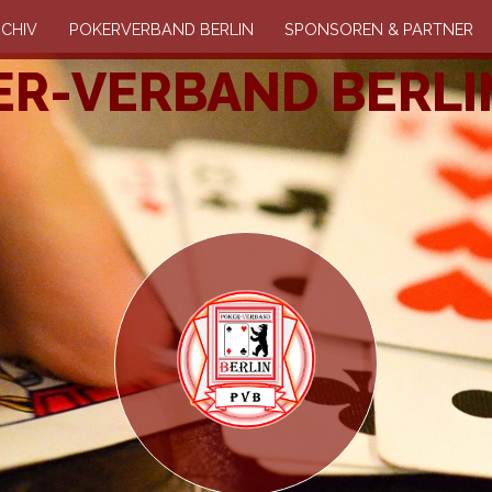
CHIV
POKERVERBAND BERLIN
SPONSOREN & PARTNER
R-VERBAND BERLIN