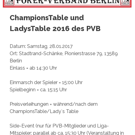
ChampionsTable und
LadysTable 2016 des PVB
Datum: Samstag, 28.01.2017
Ort: Stadtrand-Schänke, Pionierstrasse 79, 13589
Berlin
Einlass = ab 14:30 Uhr
Einmarsch der Spieler = 15:00 Uhr
Spielbeginn = ca. 15:15 Uhr
Preisverleihungen = während/nach dem
ChampionsTable/Lady´s Table
Side-Event (nur für PVB-Mitglieder und Liga-
Mitspieler: parallel ab ca. 15:30 Uhr (Veranstaltung in