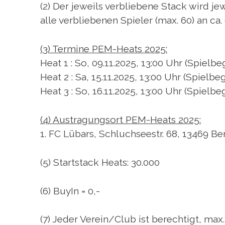
(2) Der jeweils verbliebene Stack wird je
alle verbliebenen Spieler (max. 60) an ca.
(3) Termine PEM-Heats 2025:
Heat 1 : So, 09.11.2025, 13:00 Uhr (Spielbe
Heat 2 : Sa, 15.11.2025, 13:00 Uhr (Spielbe
Heat 3 : So, 16.11.2025, 13:00 Uhr (Spielbe
(4) Austragungsort PEM-Heats 2025:
1. FC Lübars, Schluchseestr. 68, 13469 Ber
(5) Startstack Heats: 30.000
(6) BuyIn = 0,-
(7) Jeder Verein/Club ist berechtigt, max.