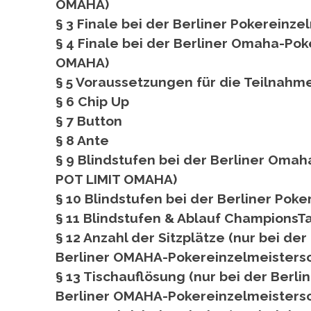
OMAHA)
§ 3 Finale bei der Berliner Pokereinz
§ 4 Finale bei der Berliner Omaha-Pok
OMAHA)
§ 5 Voraussetzungen für die Teilnahm
§ 6 Chip Up
§ 7 Button
§ 8 Ante
§ 9 Blindstufen bei der Berliner Oma
POT LIMIT OMAHA)
§ 10 Blindstufen bei der Berliner Pok
§ 11 Blindstufen & Ablauf ChampionsT
§ 12 Anzahl der Sitzplätze (nur bei de
Berliner OMAHA-Pokereinzelmeistersc
§ 13 Tischauflösung (nur bei der Berl
Berliner OMAHA-Pokereinzelmeistersc