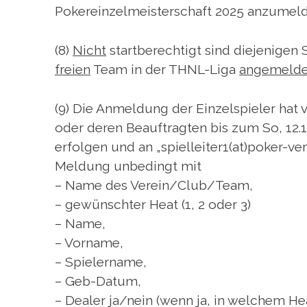
Pokereinzelmeisterschaft 2025 anzumelde
(8)
Nicht
startberechtigt sind diejenigen 
freien
Team in der THNL-Liga
angemelde
(9) Die Anmeldung der Einzelspieler hat
oder deren Beauftragten bis zum So, 12.1
erfolgen und an „spielleiter1(at)poker-ve
Meldung unbedingt mit
– Name des Verein/Club/Team,
– gewünschter Heat (1, 2 oder 3)
– Name,
– Vorname,
– Spielername,
– Geb-Datum,
– Dealer ja/nein (wenn ja, in welchem He