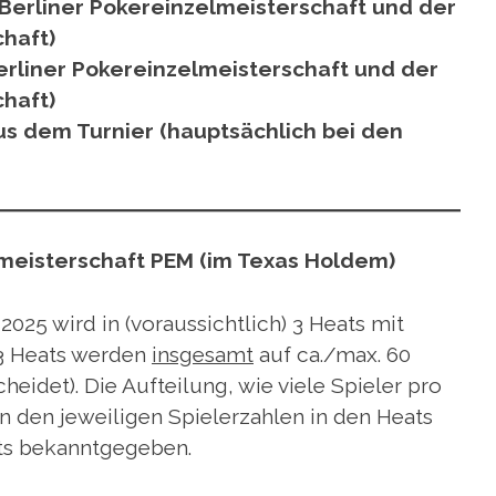
r Berliner Pokereinzelmeisterschaft und der
haft)
Berliner Pokereinzelmeisterschaft und der
haft)
us dem Turnier (hauptsächlich bei den
lmeisterschaft PEM (im Texas Holdem)
2025 wird in (voraussichtlich) 3 Heats mit
 3 Heats werden
insgesamt
auf ca./max. 60
heidet). Die Aufteilung, wie viele Spieler pro
n den jeweiligen Spielerzahlen in den Heats
ts bekanntgegeben.