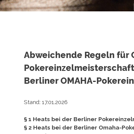
Abweichende Regeln für 
Pokereinzelmeisterschaf
Berliner OMAHA-Pokerein
Stand: 17.01.2026
§ 1 Heats bei der Berliner Pokereinze
§ 2 Heats bei der Berliner Omaha-Pok