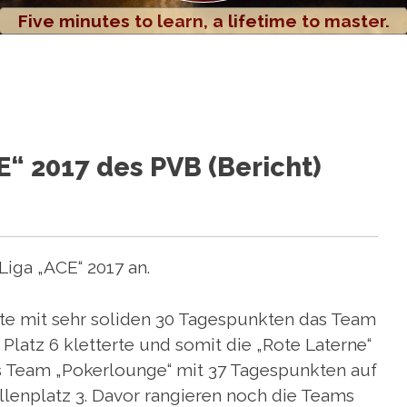
Five minutes to learn, a lifetime to master.
CE“ 2017 des PVB (Bericht)
 Liga „ACE“ 2017 an.
fte mit sehr soliden 30 Tagespunkten das Team
f Platz 6 kletterte und somit die „Rote Laterne“
s Team „Pokerlounge“ mit 37 Tagespunkten auf
enplatz 3. Davor rangieren noch die Teams