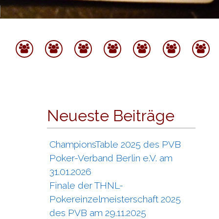
Startseite
Termine
Spielbetrieb
Ranglisten
Pokerverban
Spons
Archiv
Berlin
&
Partne
Neueste Beiträge
ChampionsTable 2025 des PVB
Poker-Verband Berlin e.V. am
31.01.2026
Finale der THNL-
Pokereinzelmeisterschaft 2025
des PVB am 29.11.2025