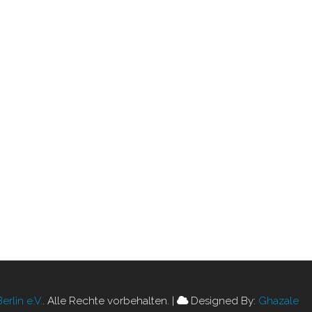
Beitragsnavigation
rlin e.V.
. Alle Rechte vorbehalten.
|
Designed By:
Ghazale