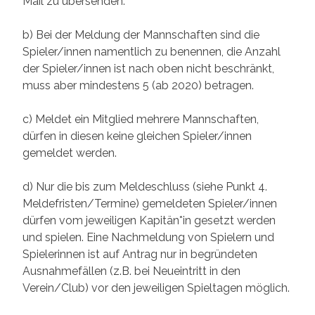
Mail zu übersenden.
b) Bei der Meldung der Mannschaften sind die
Spieler/innen namentlich zu benennen, die Anzahl
der Spieler/innen ist nach oben nicht beschränkt,
muss aber mindestens 5 (ab 2020) betragen.
c) Meldet ein Mitglied mehrere Mannschaften,
dürfen in diesen keine gleichen Spieler/innen
gemeldet werden.
d) Nur die bis zum Meldeschluss (siehe Punkt 4.
Meldefristen/Termine) gemeldeten Spieler/innen
dürfen vom jeweiligen Kapitän*in gesetzt werden
und spielen. Eine Nachmeldung von Spielern und
Spielerinnen ist auf Antrag nur in begründeten
Ausnahmefällen (z.B. bei Neueintritt in den
Verein/Club) vor den jeweiligen Spieltagen möglich.