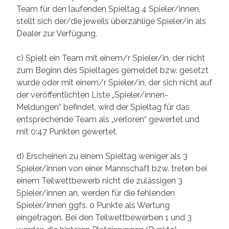
Team für den laufenden Spieltag 4 Spieler/innen,
stellt sich der/die jeweils überzählige Spieler/in als
Dealer zur Verfügung.
c) Spielt ein Team mit einem/r Spieler/in, der nicht
zum Beginn des Spieltages gemeldet bzw. gesetzt
wurde oder mit einem/r Spieler/in, der sich nicht auf
der veröffentlichten Liste „Spieler/innen-
Meldungen“ befindet, wird der Spieltag für das
entsprechende Team als „verloren“ gewertet und
mit 0:47 Punkten gewertet.
d) Erscheinen zu einem Spieltag weniger als 3
Spieler/innen von einer Mannschaft bzw. treten bei
einem Teilwettbewerb nicht die zulässigen 3
Spieler/innen an, werden für die fehlenden
Spieler/innen ggfs. 0 Punkte als Wertung
eingetragen. Bei den Teilwettbewerben 1 und 3