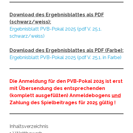
Download des Ergebnisblattes als PDF
(schwarz/weiss):
Ergebnisblatt PVB-Pokal 2025 (pdf V. 25.1.
schwarz/weiss)
Download des Ergebnisblattes als PDF (Farbe):
Ergebnisblatt PVB-Pokal 2025 (pdf V. 25.1. in Farbe)
Die Anmeldung für den PVB-Pokal 2025 ist erst
mit Übersendung des entsprechenden
(komplett ausgefüllten) Anmeldebogens
und
Zahlung des Spielbeitrages für 2025 gültig !
Inhaltsverzeichnis