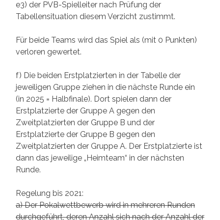
e3) der PVB-Spielleiter nach Prüfung der
Tabellensituation diesem Verzicht zustimmt.
Für beide Teams wird das Spiel als (mit 0 Punkten)
verloren gewertet.
f) Die beiden Erstplatzierten in der Tabelle der
jeweiligen Gruppe ziehen in die nächste Runde ein
(in 2025 = Halbfinale). Dort spielen dann der
Erstplatzierte der Gruppe A gegen den
Zweitplatzierten der Gruppe B und der
Erstplatzierte der Gruppe B gegen den
Zweitplatzierten der Gruppe A. Der Erstplatzierte ist
dann das jeweilige „Heimteam“ in der nächsten
Runde.
Regelung bis 2021:
a) Der Pokalwettbewerb wird in mehreren Runden
durchgeführt, deren Anzahl sich nach der Anzahl der