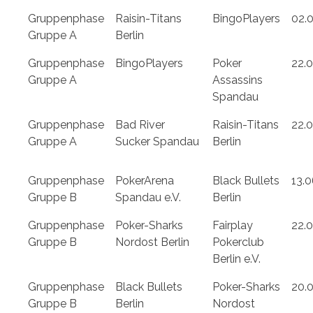
Gruppenphase
Raisin-Titans
BingoPlayers
02.
Gruppe A
Berlin
Gruppenphase
BingoPlayers
Poker
22.
Gruppe A
Assassins
Spandau
Gruppenphase
Bad River
Raisin-Titans
22.
Gruppe A
Sucker Spandau
Berlin
Gruppenphase
PokerArena
Black Bullets
13.
Gruppe B
Spandau e.V.
Berlin
Gruppenphase
Poker-Sharks
Fairplay
22.
Gruppe B
Nordost Berlin
Pokerclub
Berlin e.V.
Gruppenphase
Black Bullets
Poker-Sharks
20.
Gruppe B
Berlin
Nordost