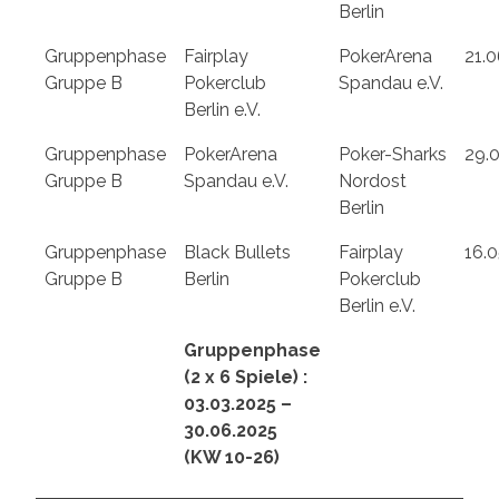
Berlin
Gruppenphase
Fairplay
PokerArena
21.
Gruppe B
Pokerclub
Spandau e.V.
Berlin e.V.
Gruppenphase
PokerArena
Poker-Sharks
29.
Gruppe B
Spandau e.V.
Nordost
Berlin
Gruppenphase
Black Bullets
Fairplay
16.
Gruppe B
Berlin
Pokerclub
Berlin e.V.
Gruppenphase
(2 x 6 Spiele) :
03.03.2025 –
30.06.2025
(KW 10-26)