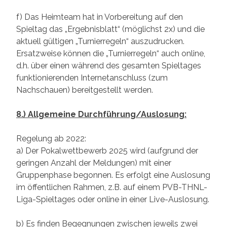
f) Das Heimteam hat in Vorbereitung auf den
Spieltag das „Ergebnisblatt“ (möglichst 2x) und die
aktuell gültigen „Turnierregeln“ auszudrucken.
Ersatzweise können die „Turnierregeln“ auch online,
d.h. über einen während des gesamten Spieltages
funktionierenden Internetanschluss (zum
Nachschauen) bereitgestellt werden.
8.) Allgemeine Durchführung/Auslosung:
Regelung ab 2022:
a) Der Pokalwettbewerb 2025 wird (aufgrund der
geringen Anzahl der Meldungen) mit einer
Gruppenphase begonnen. Es erfolgt eine Auslosung
im öffentlichen Rahmen, z.B. auf einem PVB-THNL-
Liga-Spieltages oder online in einer Live-Auslosung.
b) Es finden Begegnungen zwischen jeweils zwei