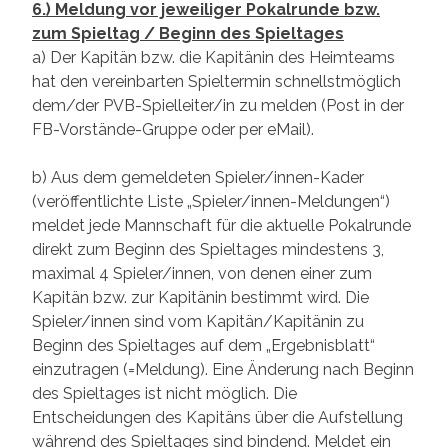
6.) Meldung vor jeweiliger Pokalrunde bzw.
zum Spieltag / Beginn des Spieltages
a) Der Kapitän bzw. die Kapitänin des Heimteams
hat den vereinbarten Spieltermin schnellstmöglich
dem/der PVB-Spielleiter/in zu melden (Post in der
FB-Vorstände-Gruppe oder per eMail).
b) Aus dem gemeldeten Spieler/innen-Kader
(veröffentlichte Liste „Spieler/innen-Meldungen“)
meldet jede Mannschaft für die aktuelle Pokalrunde
direkt zum Beginn des Spieltages mindestens 3,
maximal 4 Spieler/innen, von denen einer zum
Kapitän bzw. zur Kapitänin bestimmt wird. Die
Spieler/innen sind vom Kapitän/Kapitänin zu
Beginn des Spieltages auf dem „Ergebnisblatt“
einzutragen (=Meldung). Eine Änderung nach Beginn
des Spieltages ist nicht möglich. Die
Entscheidungen des Kapitäns über die Aufstellung
während des Spieltages sind bindend. Meldet ein