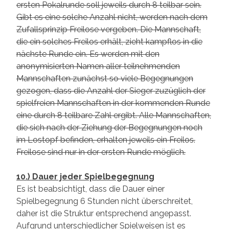
ersten Pokalrunde soll jeweils durch 8 teilbar sein.
Gibt es eine solche Anzahl nicht, werden nach dem
Zufallsprinzip Freilose vergeben. Die Mannschaft,
die ein solches Freilos erhält, zieht kampflos in die
nächste Runde ein. Es werden mit den
anonymisierten Namen aller teilnehmenden
Mannschaften zunächst so viele Begegnungen
gezogen, dass die Anzahl der Sieger zuzüglich der
spielfreien Mannschaften in der kommenden Runde
eine durch 8 teilbare Zahl ergibt. Alle Mannschaften,
die sich nach der Ziehung der Begegnungen noch
im Lostopf befinden, erhalten jeweils ein Freilos.
Freilose sind nur in der ersten Runde möglich.
10.) Dauer jeder Spielbegegnung
Es ist beabsichtigt, dass die Dauer einer
Spielbegegnung 6 Stunden nicht überschreitet,
daher ist die Struktur entsprechend angepasst.
Aufgrund unterschiedlicher Spielweisen ist es