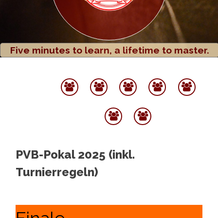
Five minutes to learn, a lifetime to master.
Startseite
Termine
Spielbetrieb
Rangliste
Po
Archiv
Ber
Sponsoren
Datenschutz
&
Partner
PVB-Pokal 2025 (inkl.
Turnierregeln)