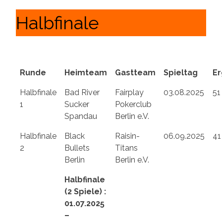
Halbfinale
Runde
Heimteam
Gastteam
Spieltag
Er
Halbfinale
Bad River
Fairplay
03.08.2025
51
1
Sucker
Pokerclub
Spandau
Berlin e.V.
Halbfinale
Black
Raisin-
06.09.2025
41
2
Bullets
Titans
Berlin
Berlin e.V.
Halbfinale
(2 Spiele) :
01.07.2025
–