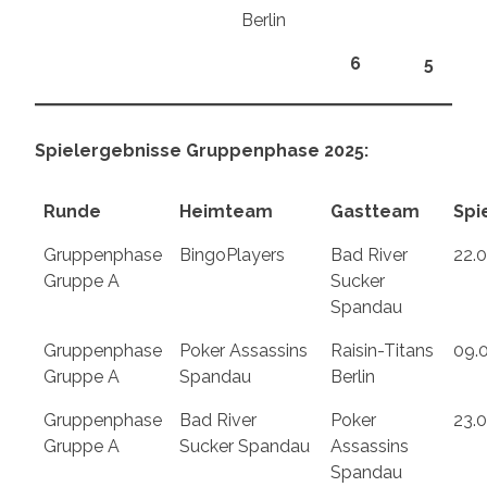
Berlin
6
5
Spielergebnisse Gruppenphase 2025:
Runde
Heimteam
Gastteam
Spi
Gruppenphase
BingoPlayers
Bad River
22.
Gruppe A
Sucker
Spandau
Gruppenphase
Poker Assassins
Raisin-Titans
09.
Gruppe A
Spandau
Berlin
Gruppenphase
Bad River
Poker
23.
Gruppe A
Sucker Spandau
Assassins
Spandau