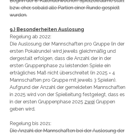
Beginn der 8-Kalenderwochen-Spielzeiträume statt
bzw. eher, sobald alle Partien einer Runde gespielt
wurden.
9.) Besonderheiten Auslosung
Regelung ab 2022:
Die Auslosung der Mannschaften pro Gruppe (in der
ersten Pokalrunde) wird jeweils gleichmäßig und
dergestalt erfolgen, dass die Anzahl der in der
ersten Gruppenphase zu leistenden Spiele ein
erträgliches Maß nicht überschreitet (in 2025 = 4
Mannschaften pro Gruppe mit jeweils 3 Spielen).
Aufgrund der Anzahl der gemeldeten Mannschaften
in 2025 wird von der Spielleitung festgelegt, dass es
in der ersten Gruppenphase 2025
zwei
Gruppen
geben wird.
Regelung bis 2021:
Die Anzahl der Mannschaften bei der Auslosung der