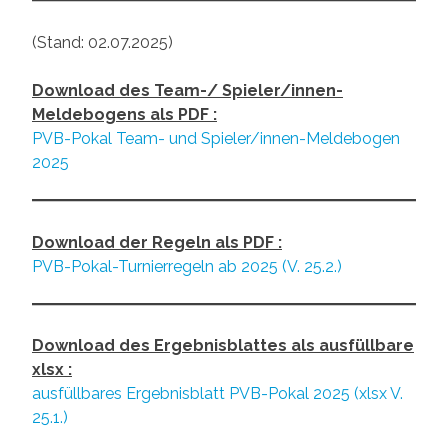
(Stand: 02.07.2025)
Download des Team-/ Spieler/innen-
Meldebogens als PDF :
PVB-Pokal Team- und Spieler/innen-Meldebogen
2025
Download der Regeln als PDF :
PVB-Pokal-Turnierregeln ab 2025 (V. 25.2.)
Download des Ergebnisblattes als ausfüllbare
xlsx :
ausfüllbares Ergebnisblatt PVB-Pokal 2025 (xlsx V.
25.1.)