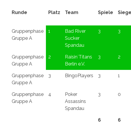
Runde
Platz
Team
Spiele
Sieg
Gruppenphase
1
Bad River
3
3
Gruppe A
Sucker
Spandau
Gruppenphase
2
Raisin`Titans
3
2
Gruppe A
Berlin e.V.
Gruppenphase
3
BingoPlayers
3
1
Gruppe A
Gruppenphase
4
Poker
3
0
Gruppe A
Assassins
Spandau
6
6