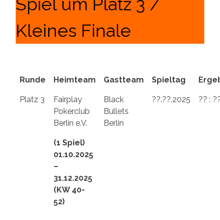
Spiel um Platz 3 /
Kleines Finale
Runde
Heimteam
Gastteam
Spieltag
Erge
Platz 3
Fairplay
Black
??.??.2025
?? : ?
Pokerclub
Bullets
Berlin e.V.
Berlin
(1 Spiel)
01.10.2025
–
31.12.2025
(KW 40-
52)