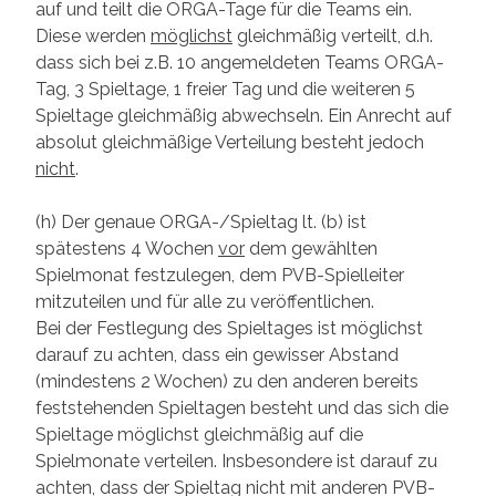
auf und teilt die ORGA-Tage für die Teams ein.
Diese werden
möglichst
gleichmäßig verteilt, d.h.
dass sich bei z.B. 10 angemeldeten Teams ORGA-
Tag, 3 Spieltage, 1 freier Tag und die weiteren 5
Spieltage gleichmäßig abwechseln. Ein Anrecht auf
absolut gleichmäßige Verteilung besteht jedoch
nicht
.
(h) Der genaue ORGA-/Spieltag lt. (b) ist
spätestens 4 Wochen
vor
dem gewählten
Spielmonat festzulegen, dem PVB-Spielleiter
mitzuteilen und für alle zu veröffentlichen.
Bei der Festlegung des Spieltages ist möglichst
darauf zu achten, dass ein gewisser Abstand
(mindestens 2 Wochen) zu den anderen bereits
feststehenden Spieltagen besteht und das sich die
Spieltage möglichst gleichmäßig auf die
Spielmonate verteilen. Insbesondere ist darauf zu
achten, dass der Spieltag nicht mit anderen PVB-