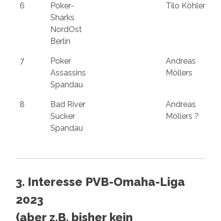
6
Poker-
Tilo Köhler
Sharks
NordOst
Berlin
7
Poker
Andreas
Assassins
Möllers
Spandau
8
Bad River
Andreas
Sucker
Möllers ?
Spandau
3. Interesse PVB-Omaha-Liga
2023
(aber z.B. bisher kein