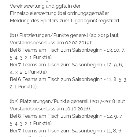
Vereinswertung
und
ggfs. in der
Einzelspielerwertung (bei ordnungsgemäßer
Meldung des Spielers zum Ligabeginn) registriert.
(b1) Platzierungen/Punkte generell (ab 2019 laut
Vorstandsbeschluss am 02.02.2019):
Bei 8 Teams am Tisch zum Saisonbeginn = 13, 10, 7,
5, 4, 3, 2, 1 Punkt(e)
Bei 7 Teams am Tisch zum Saisonbeginn = 12, 9, 6,
4, 3, 2, 1 Punkt(e)
Bei 6 Teams am Tisch zum Saisonbeginn = 11, 8, 5, 3,
2, 1 Punkt(e)
(b2) Platzierungen/Punkte generell (2017+2018 laut
Vorstandsbeschluss am 10.10.2016):
Bei 8 Teams am Tisch zum Saisonbeginn = 12, 9, 7,
5, 4, 3, 2, 1 Punkt(e)
Bei 7 Teams am Tisch zum Saisonbeginn = 11, 8, 6,