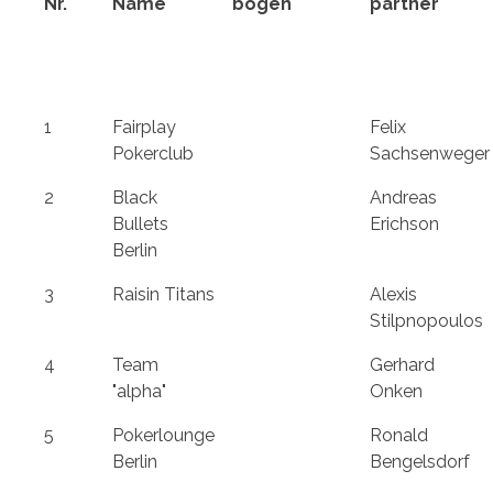
Nr.
Name
bogen
partner
1
Fairplay
Felix
Pokerclub
Sachsenweger
2
Black
Andreas
Bullets
Erichson
Berlin
3
Raisin Titans
Alexis
Stilpnopoulos
4
Team
Gerhard
"alpha"
Onken
5
Pokerlounge
Ronald
Berlin
Bengelsdorf