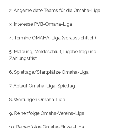
2. Angemeldete Teams für die Omaha-Liga
3. Interesse PVB-Omaha-Liga
4. Termine OMAHA-Liga (voraussichtlich)
5. Meldung, Meldeschluß, Ligabeitrag und
Zahlungsfrist
6. Spieltage/Startplätze Omaha-Liga
7. Ablauf Omaha-Liga-Spieltag
8. Wertungen Omaha-Liga
9. Reihenfolge Omaha-Vereins-Liga
10. Reihenfolge Omaha-Einzel-Liga