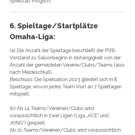
Spielstart möglich.
6. Spieltage/Startplätze
Omaha-Liga:
(a) Die Anzahl der Spieltage beschließt der PVB-
Vorstand zu Saisonbeginn in Abhängigkeit von der
Anzahl der gemeldeten Vereine/Clubs/Teams (also
nach Meldeschluß).
Beschluss: Die Spielsaison 2023 gliedert sich in 8
Spieltage, wovon jedes Team (nur) an 7 Spieltagen
mitspielt.
(b) Ab 14 Teams/Vereinen/Clubs wird
voraussichtlich in zwei Ligen (Liga „ACE“ und
„KING“) gespielt.
Ab 21 Teams/Vereinen/Clubs wird voraussichtlich