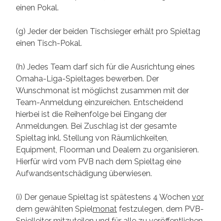
einen Pokal.
(g) Jeder der beiden Tischsieger erhält pro Spieltag
einen Tisch-Pokal.
(h) Jedes Team darf sich für die Ausrichtung eines
Omaha-Liga-Spieltages bewerben. Der
Wunschmonat ist möglichst zusammen mit der
Team-Anmeldung einzureichen. Entscheidend
hierbei ist die Reihenfolge bei Eingang der
Anmeldungen. Bei Zuschlag ist der gesamte
Spieltag inkl. Stellung von Räumlichkeiten,
Equipment, Floorman und Dealern zu organisieren.
Hierfür wird vom PVB nach dem Spieltag eine
Aufwandsentschädigung überwiesen.
(i) Der genaue Spieltag ist spätestens 4 Wochen
vor
dem gewählten Spiel
monat
festzulegen, dem PVB-
Spielleiter mitzuteilen und für alle zu veröffentlichen.