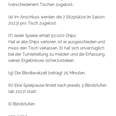
(verschiedenen) Tischen zugelost.
(e) Im Anschluss werden die 7 Sitzplätze (in Saison
2023) pro Tisch zugelost.
(f) Jeder Spieler erhält 50.000 Chips
Hat er alle Chips verloren, ist er ausgeschieden und
muss den Tisch verlassen. Er hat sich unverzüglich
bei der Turnierleitung zu melden und die Erfassung
seines Ergebnisses sicherzustellen.
(g) Die Blindlevelzeit beträgt 25 Minuten.
(h) Eine Spielpause findet nach jeweils 3 Blindstufen
(ab 2017) statt.
(i) Blindstufen: