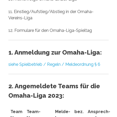
11. Einstieg/Aufstieg/Abstieg in der Omaha-
Vereins-Liga
12. Formulare für den Omaha-Liga-Spieltag
1. Anmeldung zur Omaha-Liga:
siehe Spielbetrieb / Regeln / Meldeordnung § 6
2. Angemeldete Teams für die
Omaha-Liga 2023:
Team
Team-
Melde-
bez.
Ansprech-