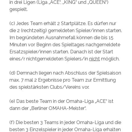
in drei Ligen (Liga „ACE“, „KING“ und „QUEEN“)
gespielt.
(c) Jedes Team erhält 2 Startplätze. Es dürfen nur
die 2 (rechtzeitig) gemeldeten Spieler/innen starten.
Im begründeten Ausnahmefall können die bis 15
Minuten vor Beginn des Spieltages nachgemeldete
Ersatzspieler/innen starten. Danach ist der Start
eines/r nichtgemeldeten Spielers/in
nicht
möglich.
(d) Demnach liegen nach Abschluss der Spielsaison
max. 7 mal 2 Ergebnisse pro Team zur Ermittlung
des spielstärksten Clubs/Vereins vor.
(e) Das beste Team in der Omaha-Liga „ACE“ ist
dann der „Berliner OMAHA-Meister“.
(f) Die besten 3 Teams in jeder Omaha-Liga und die
besten 3 Einzelspieler in jeder Omaha-Liga erhalten