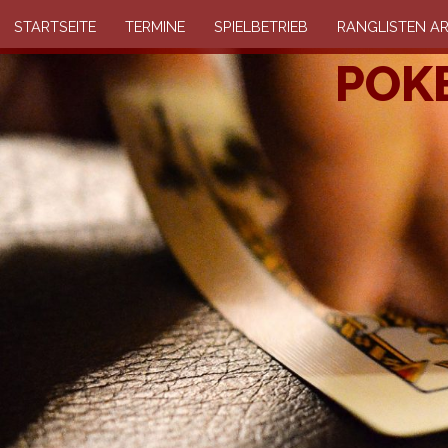
STARTSEITE
TERMINE
SPIELBETRIEB
RANGLISTEN AR
POKE