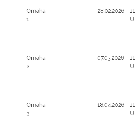
Omaha
28.02.2026
11
1
U
Omaha
07.03.2026
11
2
U
Omaha
18.04.2026
11
3
U