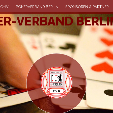
CHIV
POKERVERBAND BERLIN
SPONSOREN & PARTNER
R-VERBAND BERLIN