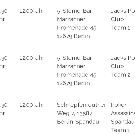
:30
12:00 Uhr
5-Sterne-Bar
Jacks Po
hr
Marzahner
Club
Promenade 45
Team 1
12679 Berlin
:30
12:00 Uhr
5-Sterne-Bar
Jacks Po
hr
Marzahner
Club
Promenade 45
Team 2
12679 Berlin
:30
12:00 Uhr
Schnepfenreuther
Poker
hr
Weg 7, 13587
Assassin
Berlin-Spandau
Spandau
Team 1