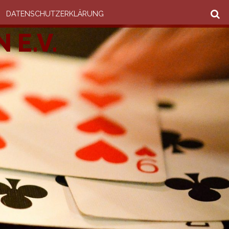
DATENSCHUTZERKLÄRUNG
S
 E.V.