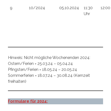
9
10/2024
05.10.2024
11:30
12:00
Uhr
Hinweis: Nicht mögliche Wochenenden 2024:
Ostern/Ferien = 25.03.24 – 05.04.24
Pfingsten/Ferien = 18.05.24 – 20.05.24
Sommerferien = 18.07.24 – 30.08.24 (Kernzeit
freihalten)
Formulare für 2024: