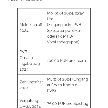
Mo, 01.01.2024, 23:59
Uhr
Meldeschluß
(Eingang beim PVB-
2024
Spielleiter per eMail
oder in der FB-
Vorständegruppe)
PVB-
Omaha-
100,00 EUR pro Team
Ligabeitrag
2024
Mi, 31.01.2024 (Eingang
Zahlungsfrist
auf dem Konto des
2024
PVB)
Vergütung
75,00 EUR pro Spieltag
ORGA 2024