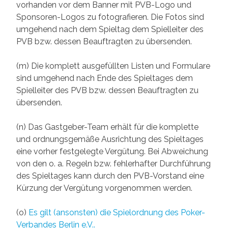
vorhanden vor dem Banner mit PVB-Logo und
Sponsoren-Logos zu fotografieren. Die Fotos sind
umgehend nach dem Spieltag dem Spielleiter des
PVB bzw. dessen Beauftragten zu übersenden.
(m) Die komplett ausgefüllten Listen und Formulare
sind umgehend nach Ende des Spieltages dem
Spielleiter des PVB bzw. dessen Beauftragten zu
übersenden.
(n) Das Gastgeber-Team erhält für die komplette
und ordnungsgemäße Ausrichtung des Spieltages
eine vorher festgelegte Vergütung. Bei Abweichung
von den o. a. Regeln bzw. fehlerhafter Durchführung
des Spieltages kann durch den PVB-Vorstand eine
Kürzung der Vergütung vorgenommen werden.
(o)
Es gilt (ansonsten) die Spielordnung des Poker-
Verbandes Berlin e.V..