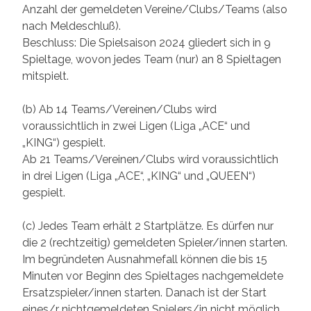
Anzahl der gemeldeten Vereine/Clubs/Teams (also
nach Meldeschluß).
Beschluss: Die Spielsaison 2024 gliedert sich in 9
Spieltage, wovon jedes Team (nur) an 8 Spieltagen
mitspielt.
(b) Ab 14 Teams/Vereinen/Clubs wird
voraussichtlich in zwei Ligen (Liga „ACE“ und
„KING“) gespielt.
Ab 21 Teams/Vereinen/Clubs wird voraussichtlich
in drei Ligen (Liga „ACE“, „KING“ und „QUEEN“)
gespielt.
(c) Jedes Team erhält 2 Startplätze. Es dürfen nur
die 2 (rechtzeitig) gemeldeten Spieler/innen starten.
Im begründeten Ausnahmefall können die bis 15
Minuten vor Beginn des Spieltages nachgemeldete
Ersatzspieler/innen starten. Danach ist der Start
eines/r nichtgemeldeten Spielers/in nicht möglich.