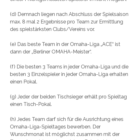
(d) Demnach liegen nach Abschluss der Spielsaison
max. 8 mal 2 Ergebnisse pro Team zur Ermittlung
des spielstärksten Clubs/Vereins vor.
(e) Das beste Team in der Omaha-Liga „ACE“ ist
dann der „Berliner OMAHA-Meister“.
(f) Die besten 3 Teams in jeder Omaha-Liga und die
besten 3 Einzelspieler in jeder Omaha-Liga erhalten
einen Pokal.
(g) Jeder der beiden Tischsieger erhält pro Spieltag
einen Tisch-Pokal.
(h) Jedes Team darf sich für die Ausrichtung eines
Omaha-Liga-Spieltages bewerben. Der
Wunschmonat ist möglichst zusammen mit der