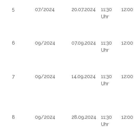
5
07/2024
20.07.2024
11:30
12:00
Uhr
6
09/2024
07.09.2024
11:30
12:00
Uhr
7
09/2024
14.09.2024
11:30
12:00
Uhr
8
09/2024
28.09.2024
11:30
12:00
Uhr