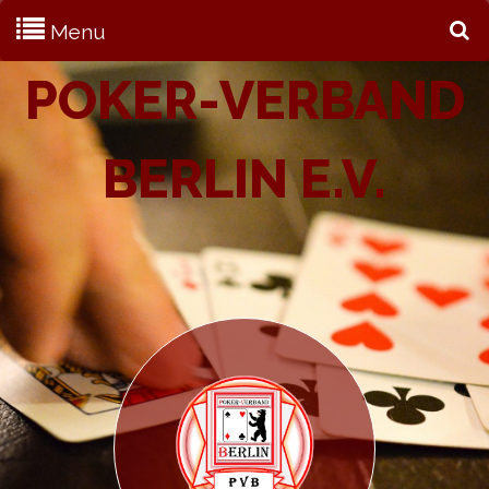
Menu
S
POKER-VERBAND
BERLIN E.V.