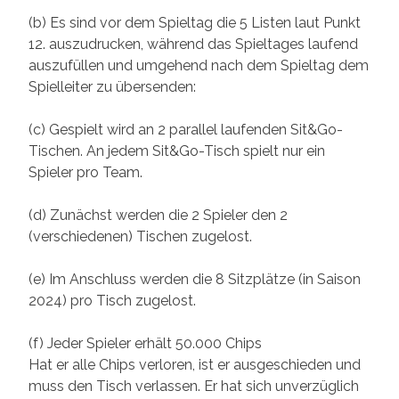
(b) Es sind vor dem Spieltag die 5 Listen laut Punkt
12. auszudrucken, während das Spieltages laufend
auszufüllen und umgehend nach dem Spieltag dem
Spielleiter zu übersenden:
(c) Gespielt wird an 2 parallel laufenden Sit&Go-
Tischen. An jedem Sit&Go-Tisch spielt nur ein
Spieler pro Team.
(d) Zunächst werden die 2 Spieler den 2
(verschiedenen) Tischen zugelost.
(e) Im Anschluss werden die 8 Sitzplätze (in Saison
2024) pro Tisch zugelost.
(f) Jeder Spieler erhält 50.000 Chips
Hat er alle Chips verloren, ist er ausgeschieden und
muss den Tisch verlassen. Er hat sich unverzüglich