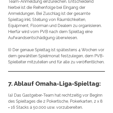
Team-Anmeldung einzureichen. Entscheidend
hierbei ist die Reihenfolge bei Eingang der
Anmeldungen. Bei Zuschlag ist der gesamte
Spieltag inkl. Stellung von Räumlichkeiten,
Equipment, Floorman und Dealern zu organisieren.
Hierfür wird vom PVB nach dem Spieltag eine
Aufwandsentschädigung überwiesen.
(i) Der genaue Spieltag ist spätestens 4 Wochen vor
dem gewählten Spielmonat festzulegen, dem PVB-
Spielleiter mitzuteilen und für alle zu veröffentlichen.
7. Ablauf Omaha-Liga-Spieltag:
(a) Das Gastgeber-Team hat rechtzeitig vor Beginn
des Spieltages die 2 Pokertische, Pokerkarten, 2 x 8
= 16 Stacks á 50.000 usw. vorzubereiten.