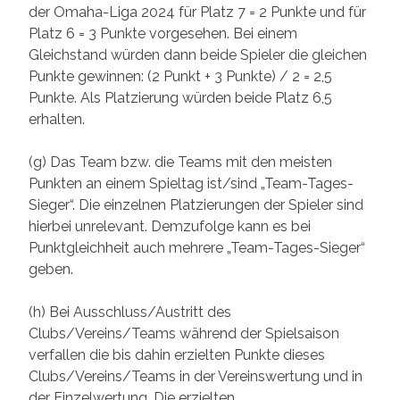
der Omaha-Liga 2024 für Platz 7 = 2 Punkte und für
Platz 6 = 3 Punkte vorgesehen. Bei einem
Gleichstand würden dann beide Spieler die gleichen
Punkte gewinnen: (2 Punkt + 3 Punkte) / 2 = 2,5
Punkte. Als Platzierung würden beide Platz 6,5
erhalten.
(g) Das Team bzw. die Teams mit den meisten
Punkten an einem Spieltag ist/sind „Team-Tages-
Sieger“. Die einzelnen Platzierungen der Spieler sind
hierbei unrelevant. Demzufolge kann es bei
Punktgleichheit auch mehrere „Team-Tages-Sieger“
geben.
(h) Bei Ausschluss/Austritt des
Clubs/Vereins/Teams während der Spielsaison
verfallen die bis dahin erzielten Punkte dieses
Clubs/Vereins/Teams in der Vereinswertung und in
der Einzelwertung. Die erzielten