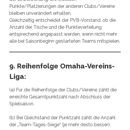
Punkte/Platzierungen der anderen Clubs/Vereine
bleiben unverändert erhalten.
Gleichzeitig entscheidet der PVB-Vorstand, ob die
Anzahl der Tische und die Punkteverteilung
entsprechend angepasst werden, wenn nicht mehr
alle bei Saisonbeginn gestarteten Teams mitspielen.
9. Reihenfolge Omaha-Vereins-
Liga:
(a) Für die Reihenfolge der Clubs/Vereine zählt die
erreichte Gesamtpunktzahl nach Abschluss der
Spielsaison.
(b) Bei Gleichstand der Punktzahl zählt die Anzahl
der „Team-Tages-Siege“ (je mehr desto besser).