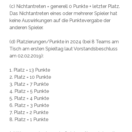
(c) Nichtantreten = generell 0 Punkte + letzter Platz.
Das Nichtantreten eines oder mehrerer Spieler hat
keine Auswirkungen auf die Punktevergabe der
anderen Spieler.
(d) Platzierungen/Punkte in 2024 (bei 8 Teams am
Tisch am ersten Spieltag laut Vorstandsbeschluss
am 02.02.2019):
1. Platz = 13 Punkte
2. Platz = 10 Punkte
3. Platz = 7 Punkte
4. Platz = 5 Punkte
5. Platz = 4 Punkte
6. Platz = 3 Punkte
7. Platz = 2 Punkte
8. Platz = 1 Punkte