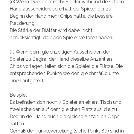
(e) Wenn zwei oder mehr Spieler während derselben
Hand ausscheiden, so erhält der Spieler, der zu
Beginn der Hand mehr Chips hatte, die bessere
Platzierung.
Die Stärke der Blätter wird dabei nicht
berücksichtigt, da beide Spieler verloren haben.
(f) Wenn beim gleichzeitigen Ausscheiden der
Spieler zu Beginn der Hand dieselbe Anzahl an
Chips vorlagen, teilen sich die Spieler die Plätze. Die
entsprechenden Punkte werden gleichmäßig unter
ihnen aufgeteilt.
Beispiel:
Es befinden sich noch 7 Spieler an einem Tisch und
zwei scheiden auf dem gleichen Platz aus, die zu
Beginn der Hand auch die gleiche Anzahl an Chips
hatten.
Gemäß der Punkteverteilung (siehe Punkt 8d) sind in