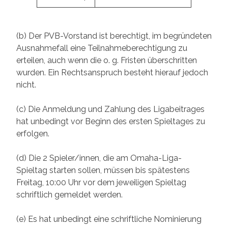
(b) Der PVB-Vorstand ist berechtigt, im begründeten
Ausnahmefall eine Teilnahmeberechtigung zu
erteilen, auch wenn die o. g. Fristen überschritten
wurden. Ein Rechtsanspruch besteht hierauf jedoch
nicht.
(c) Die Anmeldung und Zahlung des Ligabeitrages
hat unbedingt vor Beginn des ersten Spieltages zu
erfolgen.
(d) Die 2 Spieler/innen, die am Omaha-Liga-
Spieltag starten sollen, müssen bis spätestens
Freitag, 10:00 Uhr vor dem jeweiligen Spieltag
schriftlich gemeldet werden.
(e) Es hat unbedingt eine schriftliche Nominierung