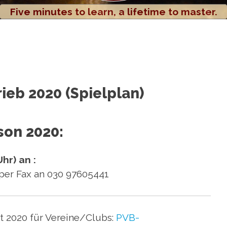
Five minutes to learn, a lifetime to master.
eb 2020 (Spielplan)
son 2020:
hr) an :
 per Fax an 030 97605441
t 2020 für Vereine/Clubs:
PVB-