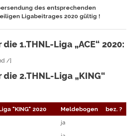
 Übersendung des entsprechenden
iligen Ligabeitrages 2020 gültig !
 die 1.THNL-Liga „ACE“ 2020:
d /]
 die 2.THNL-Liga „KING“
iga "KING" 2020
Meldebogen
bez. ?
ja
ja