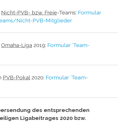
r
Nicht-PVB- bzw. Freie
-Teams:
Formular
 Teams/Nicht-PVB-Mitglieder
e
Omaha-Liga
2019:
Formular `Team-
n
PVB-Pokal
2020:
Formular `Team-
 Übersendung des entsprechenden
iligen Ligabeitrages 2020 bzw.