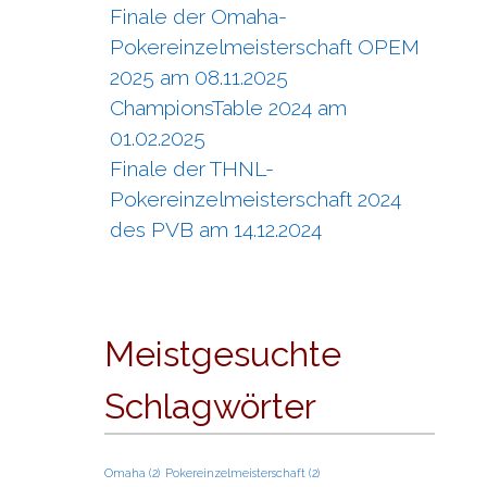
Finale der Omaha-
Pokereinzelmeisterschaft OPEM
2025 am 08.11.2025
ChampionsTable 2024 am
01.02.2025
Finale der THNL-
Pokereinzelmeisterschaft 2024
des PVB am 14.12.2024
Meistgesuchte
Schlagwörter
Omaha
(2)
Pokereinzelmeisterschaft
(2)