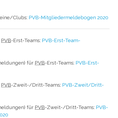
reine/Clubs:
PVB-Mitgliedermeldebogen 2020
r
PVB
-Erst-Teams:
PVB-Erst-Team-
meldungen) für
PVB
-Erst-Teams:
PVB-Erst-
r
PVB
-Zweit-/Dritt-Teams:
PVB-Zweit/Dritt-
meldungen) für
PVB
-Zweit-/Dritt-Teams:
PVB-
2020