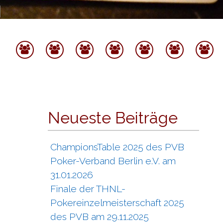
Startseite
Termine
Spielbetrieb
Ranglisten
Pokerverban
Spons
Archiv
Berlin
&
Partne
Neueste Beiträge
ChampionsTable 2025 des PVB
Poker-Verband Berlin e.V. am
31.01.2026
Finale der THNL-
Pokereinzelmeisterschaft 2025
des PVB am 29.11.2025