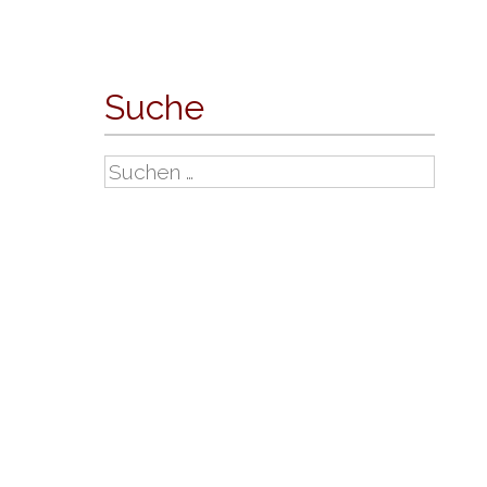
Suche