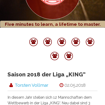
Five minutes to learn, a lifetime to master.
Startseite
Termine
Spielbetrieb
Rangliste
Po
Archiv
Ber
Sponsoren
Datenschutz
&
Partner
Saison 2018 der Liga „KING“
Torsten Vollmar
02.05.2018
In diesem Jahr stellen sich 12 Mannschaften dem
Wettbewerb in der Liga „KING“. Neu dabei sind 3