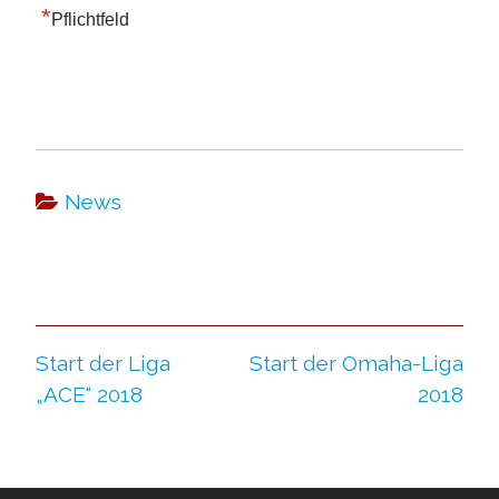
*
Pflichtfeld
News
Start der Liga
Start der Omaha-Liga
„ACE“ 2018
2018